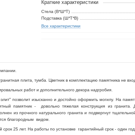
Краткие характеристики
Стела (В*Ш*Т)
Подставка (Ш*Т*В)
Все характеристики
омпании.
анитная плита, тумба. Цветник в комплектацию памятника не вход
ировальных работ и дополнительного декора надгробия.
элит" позволит изысканно и достойно оформить могилу. На памят
итный памятник - довольно тяжелая конструкция из гранита. Д
олнен из прочного натурального гранита и подвергнут тщательн
ется благородным видом.
срок 25 лет. На работы по установке гарантийный срок - один год